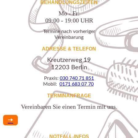
BEHANDLUNGSZEITEN
Mo - Fr:
09:00 - 19:00 UHR
Termine nach vorheriger
Vereinbarung
ADRESSE & TELEFON
Kreutzerweg 19
12203 Berlin
Praxis:
030 740 71 851
Mobil:
0171 683 07 70
TERMINANFRAGE
Vereinbaren Sie einen Termin mit uns.
🠆
NOTFALL-INFOS