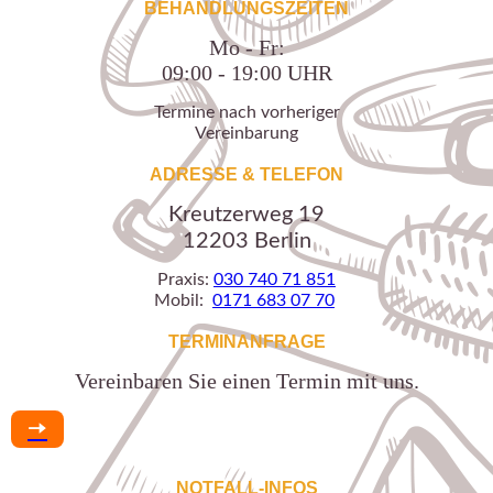
BEHANDLUNGSZEITEN
Mo - Fr:
09:00 - 19:00 UHR
Termine nach vorheriger
Vereinbarung
ADRESSE & TELEFON
Kreutzerweg 19
12203 Berlin
Praxis:
030 740 71 851
Mobil:
0171 683 07 70
TERMINANFRAGE
Vereinbaren Sie einen Termin mit uns.
🠆
NOTFALL-INFOS